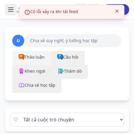
Login
Có lỗi xảy ra khi tải feed
Buy me a coffee
U
Chia sẻ suy nghĩ, ý tưởng học tập
Thảo luận
Câu hỏi
Khen ngợi
Thăm dò
Chia sẻ học tập